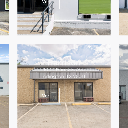
Ver
Harrison
1000 Harrison Ave
Arlington, TX 76011
Ver