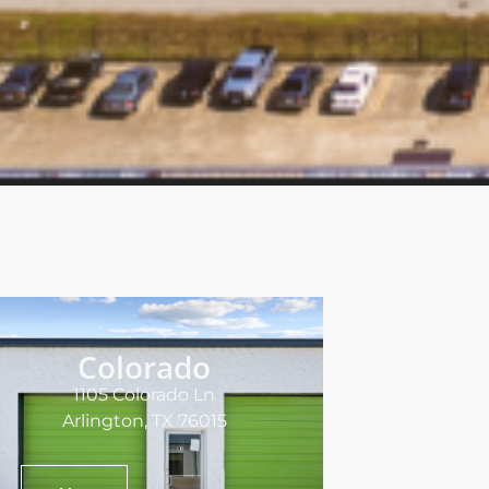
Colorado
1105 Colorado Ln
Arlington, TX 76015