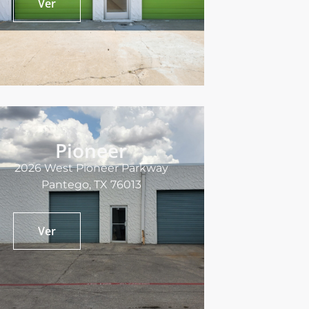
Ver
Pioneer
2026 West Pioneer Parkway
Pantego, TX 76013
Ver