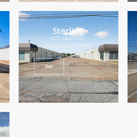
Sterling
420 Lillard Rd,
Arlington, TX 76012
Ver