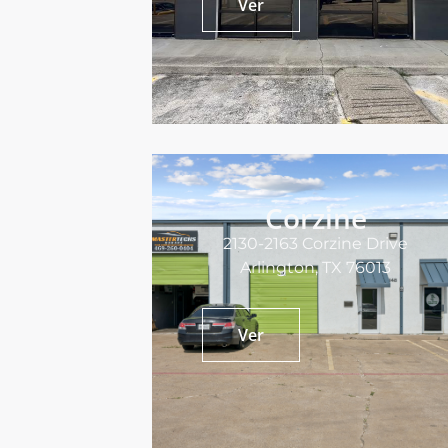
Ver
Corzine
2130-2163 Corzine Drive
Arlington, TX 76013
Ver