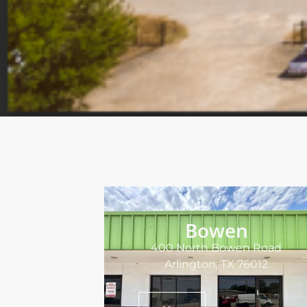
Bowen
400 North Bowen Road
Arlington, TX 76012