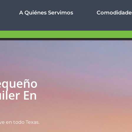
A Quiénes Servimos
Comodidade
equeño
iler En
ve en todo Texas.