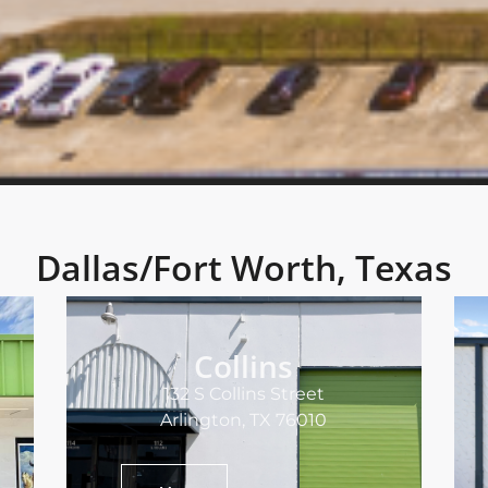
Dallas/Fort Worth, Texas
Collins
132 S Collins Street
Arlington, TX 76010