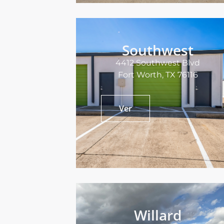
Southwest
4412 Southwest Blvd
Fort Worth, TX 76116
Ver
Willard