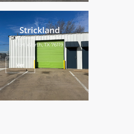
Strickland
5012 David Strickland Rd
Fort Worth, TX 76119
Ver